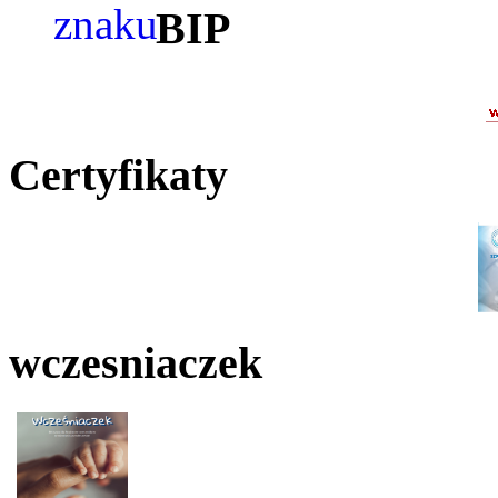
BIP
Certyfikaty
wczesniaczek