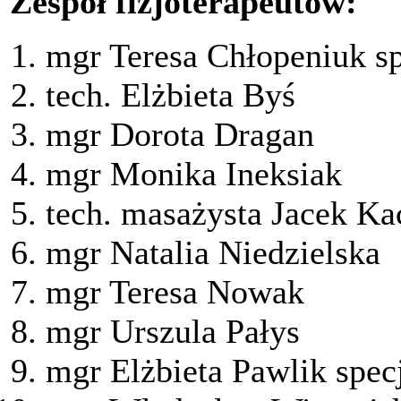
Zespół fizjoterapeutów:
mgr Teresa Chłopeniuk spe
tech. Elżbieta Byś
mgr Dorota Dragan
mgr Monika Ineksiak
tech. masażysta Jacek K
mgr Natalia Niedzielska
mgr Teresa Nowak
mgr Urszula Pałys
mgr Elżbieta Pawlik specja