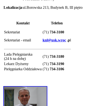
Lokalizacja
ul.Borowska 213, Budynek B, III piętro
Kontakt
Telefon
Sekretariat
(71)
734-3100
Sekretariat - email
knl@usk.wroc
.p
l
Lada Pielęgniarska
(71)
734-3180
(24 h na dobę)
Lekarz Dyżurny
(71)
734-3190
Pielęgniarka Oddziałowa
(71)
734-3106