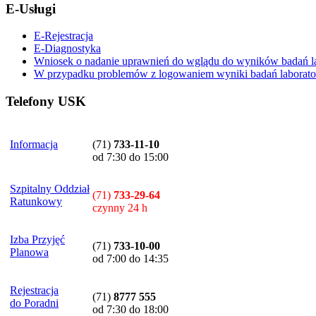
E-Usługi
E-Rejestracja
E-Diagnostyka
Wniosek o nadanie uprawnień do wglądu do wyników badań la
W przypadku problemów z logowaniem wyniki badań laboratory
Telefony USK
Informacja
(71)
733-11-10
od 7:30 do 15:00
Szpitalny Oddział
(71)
733-29-64
Ratunkowy
czynny 24 h
Izba Przyjęć
(71)
733-10-00
Planowa
od 7:00 do 14:35
Rejestracja
(71)
8777 555
do Poradni
od 7:30 do 18:00