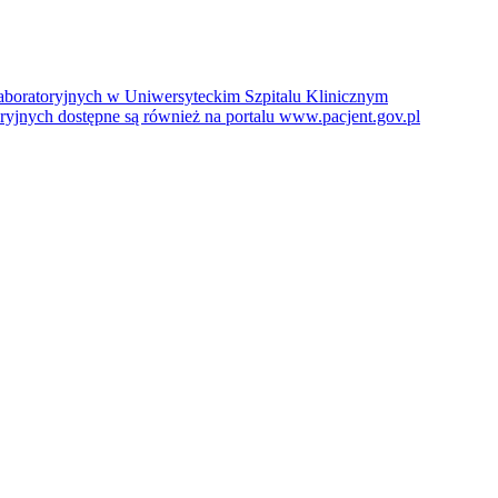
boratoryjnych w Uniwersyteckim Szpitalu Klinicznym
jnych dostępne są również na portalu www.pacjent.gov.pl