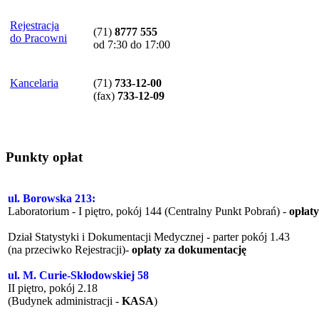
Rejestracja
(71)
8777 555
do Pracowni
od 7:30 do 17:00
Kancelaria
(71)
733-12-00
(
fax
)
733-12-09
Punkty opłat
ul. Borowska 213:
Laboratorium - I piętro, pokój 144 (Centralny Punkt Pobrań) -
opłat
Dział Statystyki i Dokumentacji Medycznej - parter pokój 1.43
(na przeciwko Rejestracji)-
opłaty za dokumentację
ul. M. Curie-Skłodowskiej 58
II piętro, pokój 2.18
(Budynek administracji -
KASA
)