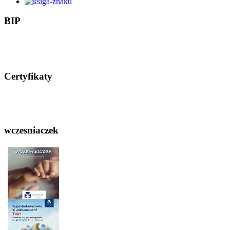
BIP
Certyfikaty
wczesniaczek