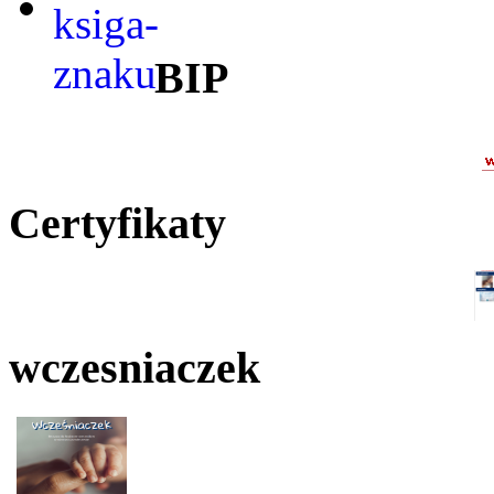
BIP
Certyfikaty
wczesniaczek