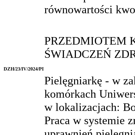
równowartości kwo
PRZEDMIOTEM K
ŚWIADCZEŃ ZD
DZH/23/IV/2024/PI
Pielęgniarkę - w za
komórkach Uniwers
w lokalizacjach: B
Praca w systemie 
uprawnień pielęgni