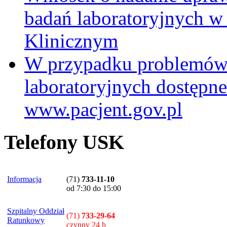
badań laboratoryjnych w
Klinicznym
W przypadku problemów
laboratoryjnych dostępne
www.pacjent.gov.pl
Telefony USK
Informacja
(71)
733-11-10
od 7:30 do 15:00
Szpitalny Oddział
(71)
733-29-64
Ratunkowy
czynny 24 h