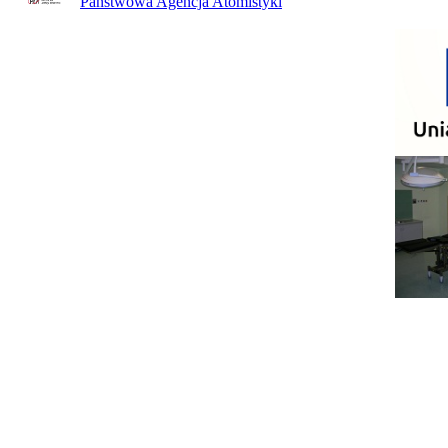
Państwowa Agencja Atomistyki