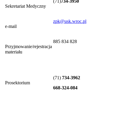
(71)
734-3950
Sekretariat Medyczny
zpk@usk.wroc.pl
e-mail
885 834 828
Przyjmowanie/rejestracja
materiału
(71)
734-3962
Prosektorium
668-324-084