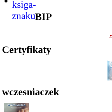
BIP
Certyfikaty
wczesniaczek