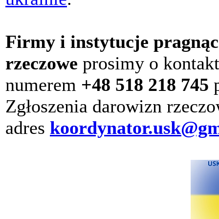
Firmy i instytucje pragną
rzeczowe
prosimy o kontak
numerem
+48 518 218 745
p
Zgłoszenia darowizn rzeczo
adres
koordynator.usk@gm