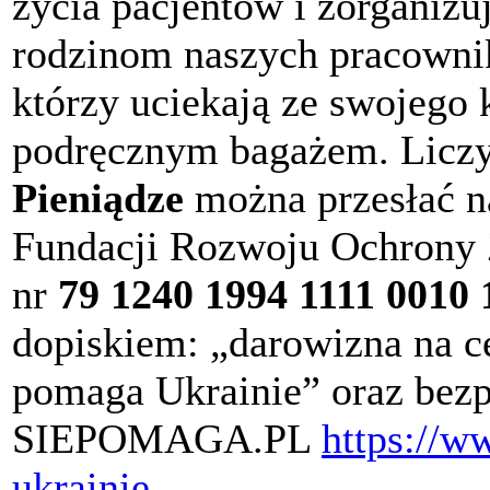
życia pacjentów i zorganiz
rodzinom naszych pracowni
którzy uciekają ze swojego k
podręcznym bagażem. Liczy 
Pieniądze
można przesłać n
Fundacji Rozwoju Ochrony
nr
79 1240 1994 1111 0010 
dopiskiem: „darowizna na c
pomaga Ukrainie” oraz bezp
SIEPOMAGA.PL
https://w
ukrainie
.