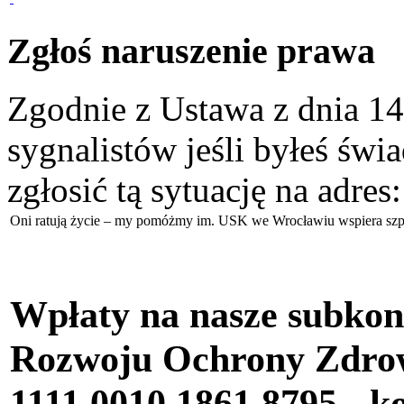
Zgłoś naruszenie prawa
Zgodnie z Ustawa z dnia 14
sygnalistów jeśli byłeś św
zgłosić tą sytuację na adres
Oni ratują życie – my pomóżmy im. USK we Wrocławiu wspiera szpi
Wpłaty na nasze subkon
Rozwoju Ochrony Zdr
1111 0010 1861 8795
- k