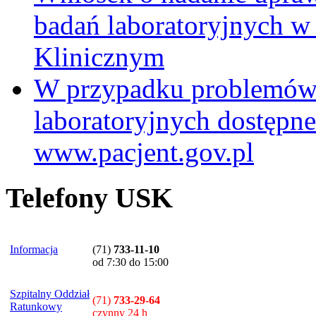
badań laboratoryjnych w
Klinicznym
W przypadku problemów
laboratoryjnych dostępne
www.pacjent.gov.pl
Telefony USK
Informacja
(71)
733-11-10
od 7:30 do 15:00
Szpitalny Oddział
(71)
733-29-64
Ratunkowy
czynny 24 h