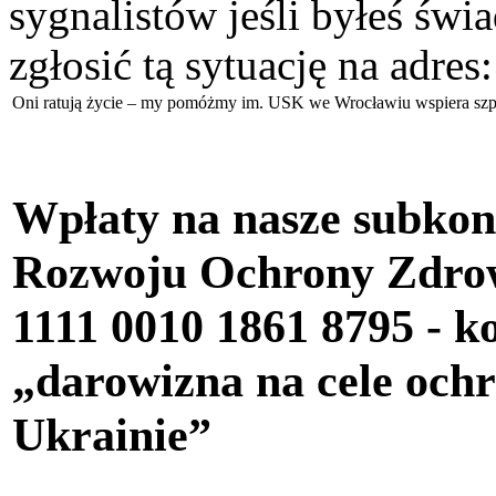
sygnalistów jeśli byłeś św
zgłosić tą sytuację na adres
Oni ratują życie – my pomóżmy im. USK we Wrocławiu wspiera szpi
Wpłaty na nasze subkon
Rozwoju Ochrony Zdr
1111 0010 1861 8795
- k
„darowizna na cele oc
Ukrainie”