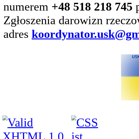
numerem
+48 518 218 745
p
Zgłoszenia darowizn rzeczo
adres
koordynator.usk@gm