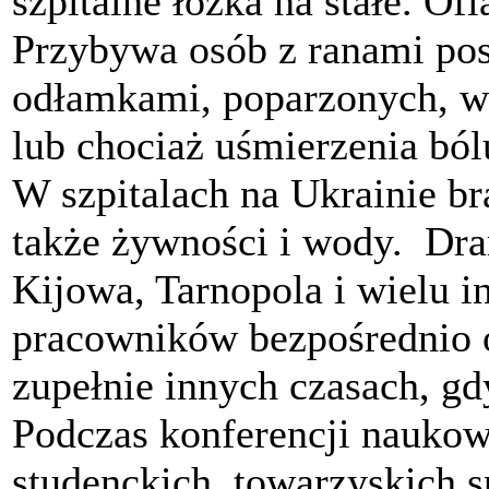
szpitalne łóżka na stałe. Ofi
Przybywa osób z ranami pos
odłamkami, poparzonych, w
lub chociaż uśmierzenia bó
W szpitalach na Ukrainie br
także żywności i wody. Dra
Kijowa, Tarnopola i wielu i
pracowników bezpośrednio 
zupełnie innych czasach, gd
Podczas konferencji nauko
studenckich, towarzyskich s