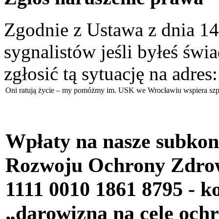
Zgodnie z Ustawa z dnia 14
sygnalistów jeśli byłeś św
zgłosić tą sytuację na adres
Oni ratują życie – my pomóżmy im. USK we Wrocławiu wspiera szpi
Wpłaty na nasze subkon
Rozwoju Ochrony Zdr
1111 0010 1861 8795
- k
„darowizna na cele oc