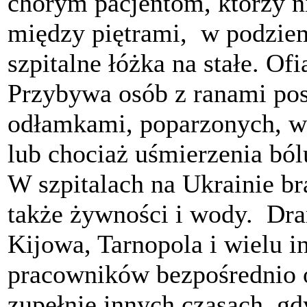
chorym pacjentom, którzy ni
między piętrami, w podziem
szpitalne łóżka na stałe. Ofi
Przybywa osób z ranami pos
odłamkami, poparzonych, w
lub chociaż uśmierzenia bó
W szpitalach na Ukrainie br
także żywności i wody. Dra
Kijowa, Tarnopola i wielu i
pracowników bezpośrednio 
zupełnie innych czasach, gd