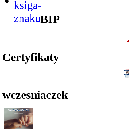
BIP
Certyfikaty
wczesniaczek