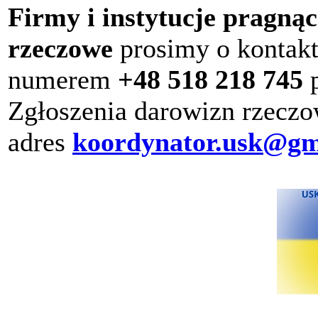
Firmy i instytucje pragną
rzeczowe
prosimy o kontak
numerem
+48 518 218 745
p
Zgłoszenia darowizn rzeczo
adres
koordynator.usk@gm