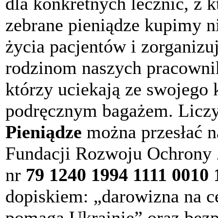
dla konkretnych lecznic, z
zebrane pieniądze kupimy n
życia pacjentów i zorganiz
rodzinom naszych pracowni
którzy uciekają ze swojego k
podręcznym bagażem. Liczy 
Pieniądze
można przesłać n
Fundacji Rozwoju Ochrony
nr
79 1240 1994 1111 0010 
dopiskiem: „darowizna na c
pomaga Ukrainie” oraz bezp