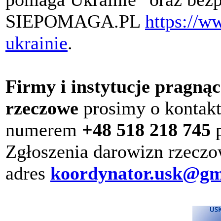
SIEPOMAGA.PL
https://w
ukrainie
.
Firmy i instytucje pragną
rzeczowe
prosimy o kontak
numerem
+48 518 218 745
p
Zgłoszenia darowizn rzeczo
adres
koordynator.usk@gm