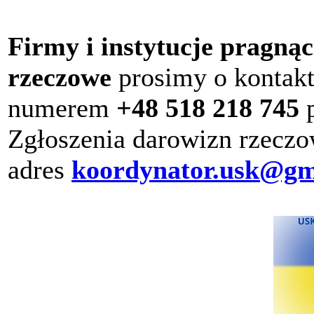
Firmy i instytucje pragną
rzeczowe
prosimy o kontak
numerem
+48 518 218 745
p
Zgłoszenia darowizn rzeczo
adres
koordynator.usk@gm