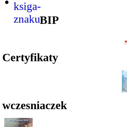
BIP
Certyfikaty
wczesniaczek