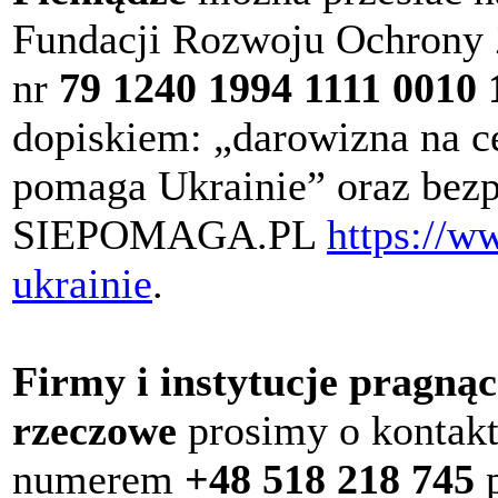
Fundacji Rozwoju Ochrony
nr
79 1240 1994 1111 0010 
dopiskiem: „darowizna na c
pomaga Ukrainie” oraz bezp
SIEPOMAGA.PL
https://w
ukrainie
.
Firmy i instytucje pragną
rzeczowe
prosimy o kontak
numerem
+48 518 218 745
p