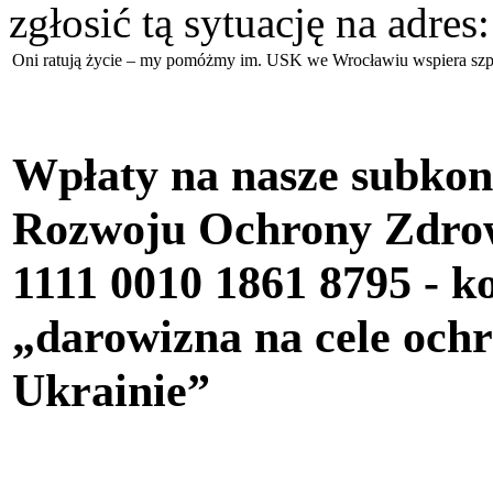
zgłosić tą sytuację na adres
Oni ratują życie – my pomóżmy im. USK we Wrocławiu wspiera szpi
Wpłaty na nasze subkon
Rozwoju Ochrony Zdr
1111 0010 1861 8795
- k
„darowizna na cele oc
Ukrainie”