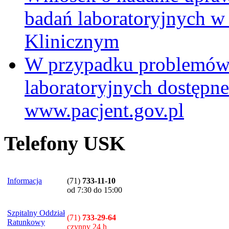
badań laboratoryjnych w
Klinicznym
W przypadku problemów
laboratoryjnych dostępne
www.pacjent.gov.pl
Telefony USK
Informacja
(71)
733-11-10
od 7:30 do 15:00
Szpitalny Oddział
(71)
733-29-64
Ratunkowy
czynny 24 h