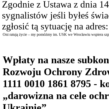
Zgodnie z Ustawa z dnia 14
sygnalistów jeśli byłeś św
zgłosić tą sytuację na adres
Oni ratują życie – my pomóżmy im. USK we Wrocławiu wspiera szpi
Wpłaty na nasze subkon
Rozwoju Ochrony Zdr
1111 0010 1861 8795
- k
„darowizna na cele oc
Ukrainie”