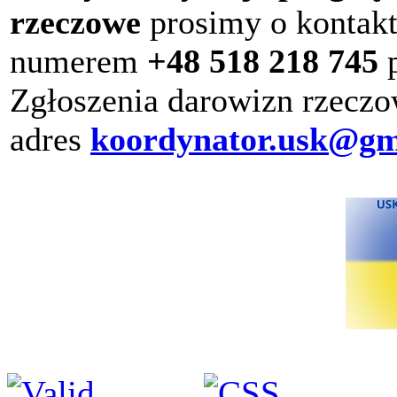
rzeczowe
prosimy o kontak
numerem
+48 518 218 745
p
Zgłoszenia darowizn rzeczo
adres
koordynator.usk@gm