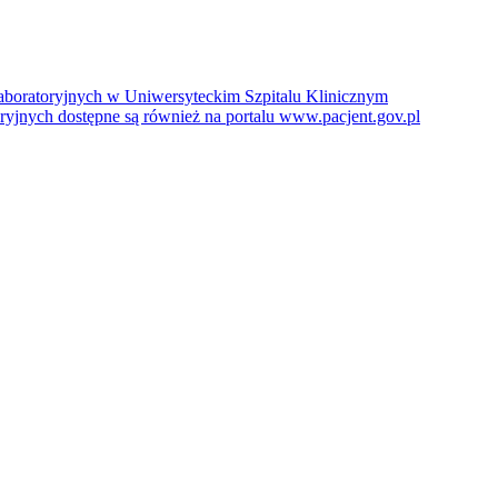
boratoryjnych w Uniwersyteckim Szpitalu Klinicznym
jnych dostępne są również na portalu www.pacjent.gov.pl