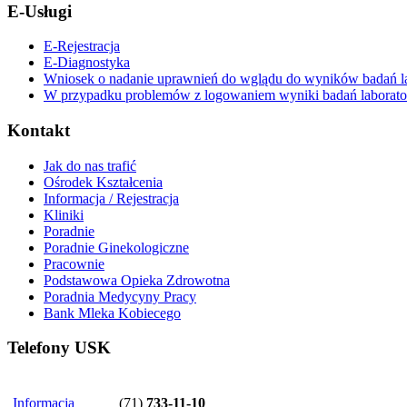
E-Usługi
E-Rejestracja
E-Diagnostyka
Wniosek o nadanie uprawnień do wglądu do wyników badań la
W przypadku problemów z logowaniem wyniki badań laboratory
Kontakt
Jak do nas trafić
Ośrodek Kształcenia
Informacja / Rejestracja
Kliniki
Poradnie
Poradnie Ginekologiczne
Pracownie
Podstawowa Opieka Zdrowotna
Poradnia Medycyny Pracy
Bank Mleka Kobiecego
Telefony USK
Informacja
(71)
733-11-10