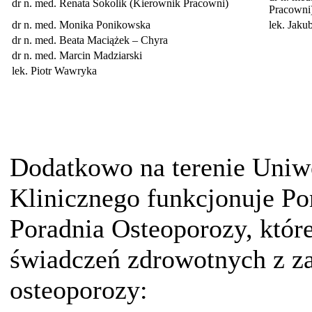
dr n. med. Renata Sokolik (Kierownik Pracowni)
Pracowni
dr n. med. Monika Ponikowska
lek. Jaku
dr n. med. Beata Maciążek – Chyra
dr n. med. Marcin Madziarski
lek. Piotr Wawryka
Dodatkowo na terenie Uniwe
Klinicznego funkcjonuje Po
Poradnia Osteoporozy, któr
świadczeń zdrowotnych z za
osteoporozy: