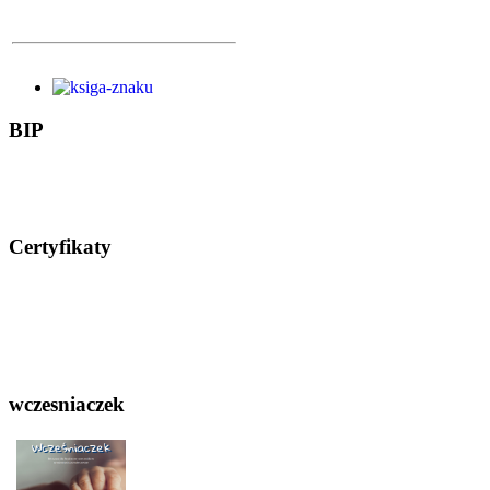
BIP
Certyfikaty
wczesniaczek