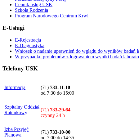
Cennik usług USK
Szkoła Rodzenia
Program Narodowego Centrum Krwi
E-Usługi
E-Rejestracja
E-Diagnostyka
Wniosek o nadanie uprawnień do wglądu do wyników badań la
W przypadku problemów z logowaniem wyniki badań laboratory
Telefony USK
Informacja
(71)
733-11-10
od 7:30 do 15:00
Szpitalny Oddział
(71)
733-29-64
Ratunkowy
czynny 24 h
Izba Przyjęć
(71)
733-10-00
Planowa
od 7:00 do 14:35