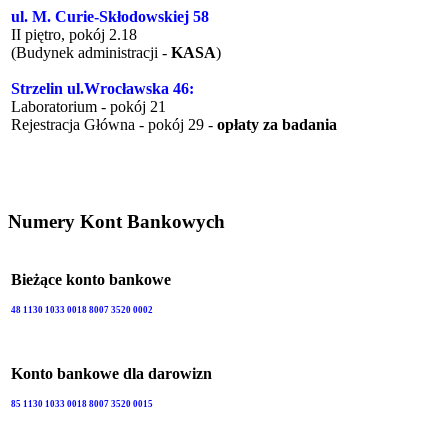
ul. M. Curie-Skłodowskiej 58
II piętro, pokój 2.18
(Budynek administracji -
KASA
)
Strzelin ul.Wrocławska 46:
Laboratorium - pokój 21
Rejestracja Główna - pokój 29 -
opłaty za badania
Numery Kont Bankowych
Bieżące konto bankowe
48 1130 1033 0018 8007 3520 0002
Konto bankowe dla darowizn
85 1130 1033 0018 8007 3520 0015