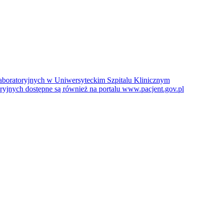
boratoryjnych w Uniwersyteckim Szpitalu Klinicznym
jnych dostępne są również na portalu www.pacjent.gov.pl