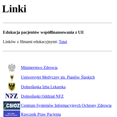
Linki
Edukacja pacjentów współfinansowania z UE
Linków z filmami edukacyjnymi:
Tutaj
Ministerstwo Zdrowia
Uniwersytet Medyczny im. Piastów Śląskich
Dolnośląska Izba Lekarska
Dolnośląski Oddział NFZ
Centrum Systemów Informacyjnych Ochrony Zdrowia
Rzecznik Praw Pacjenta