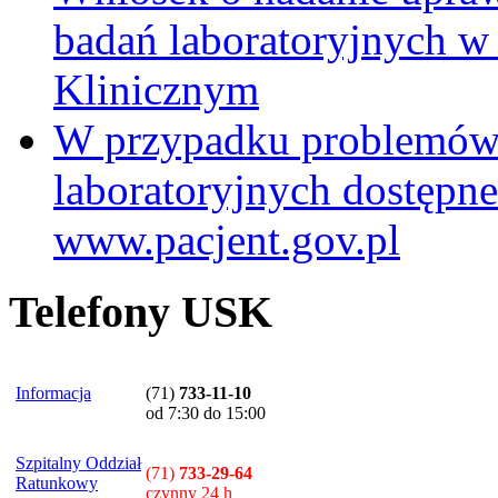
badań laboratoryjnych w
Klinicznym
W przypadku problemów
laboratoryjnych dostępne
www.pacjent.gov.pl
Telefony USK
Informacja
(71)
733-11-10
od 7:30 do 15:00
Szpitalny Oddział
(71)
733-29-64
Ratunkowy
czynny 24 h