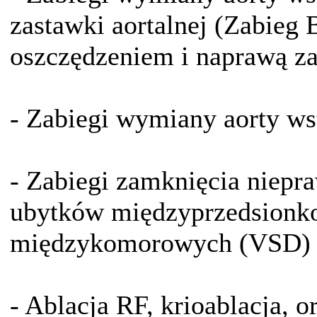
zastawki aortalnej (Zabieg B
oszczędzeniem i naprawą za
- Zabiegi wymiany aorty wst
- Zabiegi zamknięcia niepr
ubytków międzyprzedsionk
międzykomorowych (VSD)
- Ablacja RF, krioablacja, 