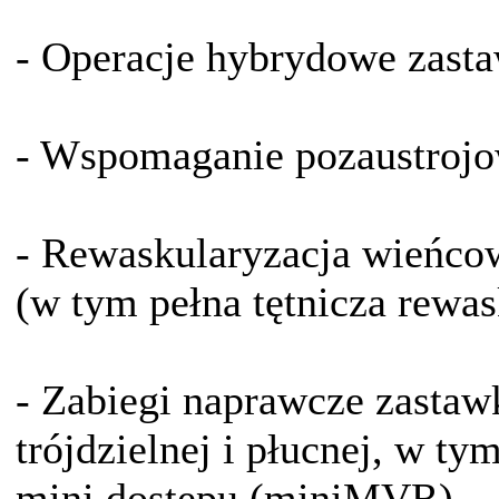
- Operacje hybrydowe zastaw
- Wspomaganie pozaustro
- Rewaskularyzacja wień
(w tym pełna tętnicza rewas
- Zabiegi naprawcze zastawki
trójdzielnej i płucnej, w ty
mini dostępu (miniMVR)