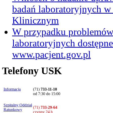
badań laboratoryjnych w
Klinicznym
W przypadku problemów
laboratoryjnych dostępne
www.pacjent.gov.pl
Telefony USK
Informacja
(71)
733-11-10
od 7:30 do 15:00
Szpitalny Oddział
(71)
733-29-64
Ratunkowy
czynny 24 h