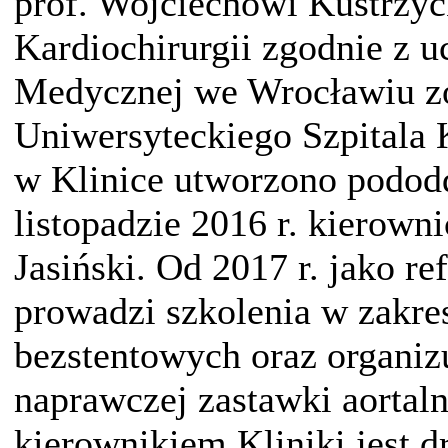
prof. Wojciechowi Kustrzyc
Kardiochirurgii zgodnie z 
Medycznej we Wrocławiu zo
Uniwersyteckiego Szpitala
w Klinice utworzono pododd
listopadzie 2016 r. kierown
Jasiński. Od 2017 r. jako r
prowadzi szkolenia w zakre
bezstentowych oraz organizu
naprawczej zastawki aortaln
kierownikiem Kliniki jest 