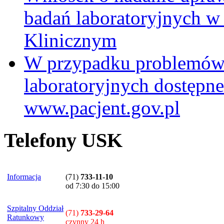
badań laboratoryjnych w
Klinicznym
W przypadku problemów
laboratoryjnych dostępne
www.pacjent.gov.pl
Telefony USK
Informacja
(71)
733-11-10
od 7:30 do 15:00
Szpitalny Oddział
(71)
733-29-64
Ratunkowy
czynny 24 h