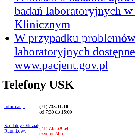
badań laboratoryjnych w
Klinicznym
W przypadku problemów
laboratoryjnych dostępne
www.pacjent.gov.pl
Telefony USK
Informacja
(71)
733-11-10
od 7:30 do 15:00
Szpitalny Oddział
(71)
733-29-64
Ratunkowy
czynny 24 h