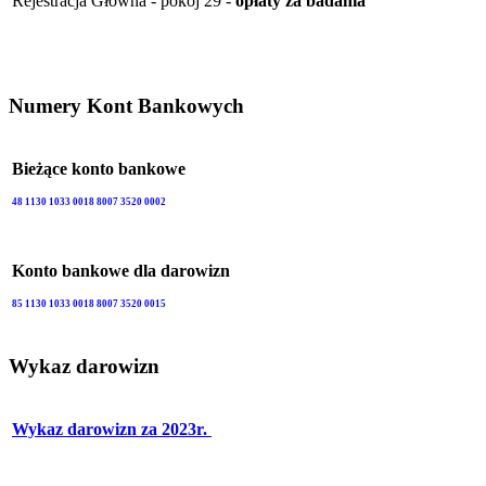
Rejestracja Główna - pokój 29 -
opłaty za badania
Numery Kont Bankowych
Bieżące konto bankowe
48 1130 1033 0018 8007 3520 0002
Konto bankowe dla darowizn
85 1130 1033 0018 8007 3520 0015
Wykaz darowizn
Wykaz darowizn za 2023r.