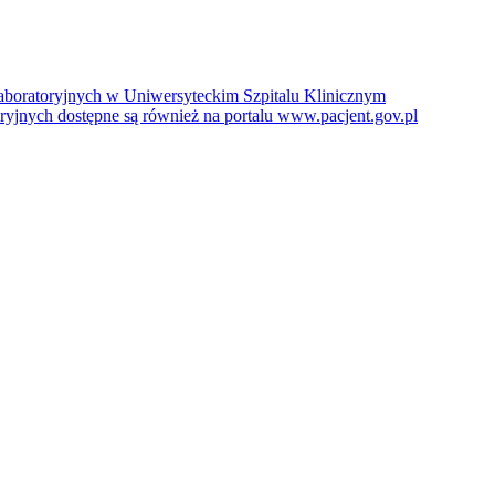
boratoryjnych w Uniwersyteckim Szpitalu Klinicznym
jnych dostępne są również na portalu www.pacjent.gov.pl