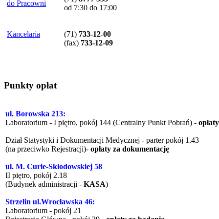
do Pracowni
od 7:30 do 17:00
Kancelaria
(71)
733-12-00
(
fax
)
733-12-09
Punkty opłat
ul. Borowska 213:
Laboratorium - I piętro, pokój 144 (Centralny Punkt Pobrań) -
opłat
Dział Statystyki i Dokumentacji Medycznej - parter pokój 1.43
(na przeciwko Rejestracji)-
opłaty za dokumentację
ul. M. Curie-Skłodowskiej 58
II piętro, pokój 2.18
(Budynek administracji -
KASA
)
Strzelin ul.Wrocławska 46:
Laboratorium - pokój 21