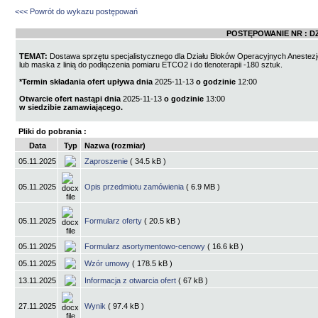
<<< Powrót do wykazu postępowań
POSTĘPOWANIE NR :
DZ
TEMAT:
Dostawa sprzętu specjalistycznego dla Działu Bloków Operacyjnych Anestezjol
lub maska z linią do podłączenia pomiaru ETCO2 i do tlenoterapii -180 sztuk.
*Termin składania ofert upływa dnia
2025-11-13
o godzinie
12:00
Otwarcie ofert nastąpi dnia
2025-11-13
o godzinie
13:00
w siedzibie zamawiającego.
Pliki do pobrania :
Data
Typ
Nazwa (rozmiar)
05.11.2025
Zaproszenie
( 34.5 kB )
05.11.2025
Opis przedmiotu zamówienia
( 6.9 MB )
05.11.2025
Formularz oferty
( 20.5 kB )
05.11.2025
Formularz asortymentowo-cenowy
( 16.6 kB )
05.11.2025
Wzór umowy
( 178.5 kB )
13.11.2025
Informacja z otwarcia ofert
( 67 kB )
27.11.2025
Wynik
( 97.4 kB )