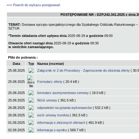
<<< Powrót do wykazu postępowań
POSTĘPOWANIE NR :
DZP.242.341.2025
z dnia
2
TEMAT:
Dostawa sprzętu specjalistycznego dla Szpitalnego Oddziału Ratunkowego – 
SZTUK
*Termin składania ofert upływa dnia
2025-08-29
o godzinie
09:00
Otwarcie ofert nastąpi dnia
2025-08-29
o godzinie
09:30
w siedzibie zamawiającego.
Pliki do pobrania :
Data
Typ
Nazwa (rozmiar)
25.08.2025
Załącznik nr 2 do Procedury - Zaproszenie do złożenia oferty
( 30.
25.08.2025
Formularz oferty
( 20.4 kB )
25.08.2025
formularz asortymentowo-cenowy
( 18.0 kB )
25.08.2025
Wzór umowy
( 361.5 kB )
26.08.2025
odpowiedzi na pytania wykonawców
( 532.2 kB )
26.08.2025
wzór umowy korekta
( 361.5 kB )
01.09.2025
informacja o złożonych ofertach
( 461.9 kB )
02.09.2025
informacja o wyniku
( 569.7 kB )