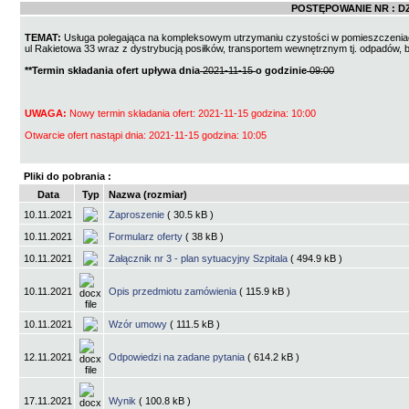
POSTĘPOWANIE NR :
DZ
TEMAT:
Usługa polegająca na kompleksowym utrzymaniu czystości w pomieszczeni
ul Rakietowa 33 wraz z dystrybucją posiłków, transportem wewnętrznym tj. odpadów, b
**Termin składania ofert upływa dnia
2021-11-15
o godzinie
09:00
UWAGA:
Nowy termin składania ofert: 2021-11-15 godzina: 10:00
Otwarcie ofert nastąpi dnia: 2021-11-15 godzina: 10:05
Pliki do pobrania :
Data
Typ
Nazwa (rozmiar)
10.11.2021
Zaproszenie
( 30.5 kB )
10.11.2021
Formularz oferty
( 38 kB )
10.11.2021
Załącznik nr 3 - plan sytuacyjny Szpitala
( 494.9 kB )
10.11.2021
Opis przedmiotu zamówienia
( 115.9 kB )
10.11.2021
Wzór umowy
( 111.5 kB )
12.11.2021
Odpowiedzi na zadane pytania
( 614.2 kB )
17.11.2021
Wynik
( 100.8 kB )