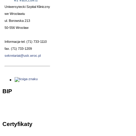
Uniwersytecki Szpital Kliniczny
we Wrocławiu
ul. Borowska 213
50-556 Wrocław
Informacja-tel. (71) 733-1110
fax. (71) 733-1209
sekretariat@usk.wroc.pl
BIP
Certyfikaty