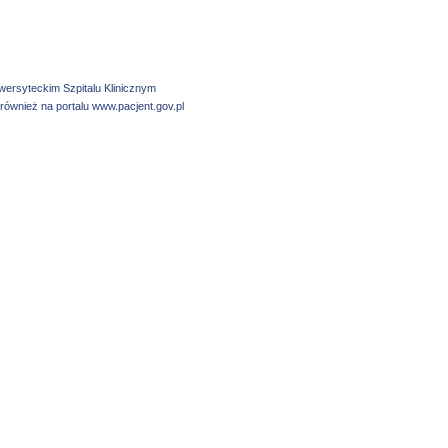
wersyteckim Szpitalu Klinicznym
ównież na portalu www.pacjent.gov.pl