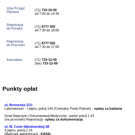
Izba Przyjęć
(71)
733-10-00
Planowa
od 7:00 do 14:35
Rejestracja
(71)
8777 555
do Poradni
od 7:30 do 18:00
Rejestracja
(71)
8777 555
do Pracowni
od 7:30 do 17:00
Kancelaria
(71)
733-12-00
(
fax
)
733-12-09
Punkty opłat
ul. Borowska 213:
Laboratorium - I piętro, pokój 144 (Centralny Punkt Pobrań) -
opłaty za badania
Dział Statystyki i Dokumentacji Medycznej - parter pokój 1.43
(na przeciwko Rejestracji)-
opłaty za dokumentację
ul. M. Curie-Skłodowskiej 58
II piętro, pokój 2.18
(Budynek administracji -
KASA
)