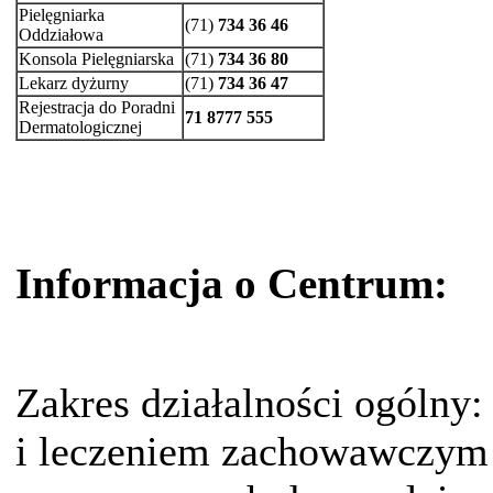
Pielęgniarka
(71)
734 36 46
Oddziałowa
Konsola Pielęgniarska
(71)
734 36 80
Lekarz dyżurny
(71)
734 36 47
Rejestracja do Poradni
71 8777 555
Dermatologicznej
Informacja o Centrum:
Zakres działalności ogólny
i leczeniem zachowawczym 