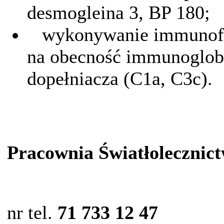
desmogleina 3, BP 180;
wykonywanie immunofluo
na obecność immunoglobu
dopełniacza (C1a, C3c).
Pracownia Światłolecznic
nr tel.
71 733 12 47