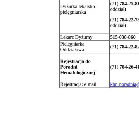
(71)
784-25-8
Dyżurka lekarsko-
oddział)
pielęgniarska
(71)
784-22-7
oddział)
Lekarz Dyżurny
515-038-860
Pielęgniarka
(71)
784-22-8
Oddziałowa
Rejestracja do
Poradni
(71)
784-26-4
Hematologicznej
Rejestracja: e-mail
khn-poradnia