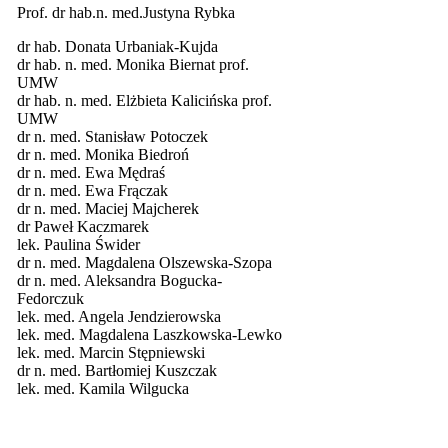
Prof. dr hab.n. med.Justyna Rybka
dr hab. Donata Urbaniak-Kujda
dr hab. n. med. Monika Biernat prof.
UMW
dr hab. n. med. Elżbieta Kalicińska prof.
UMW
dr n. med. Stanisław Potoczek
dr n. med. Monika Biedroń
dr n. med. Ewa Mędraś
dr n. med. Ewa Frączak
dr n. med. Maciej Majcherek
dr Paweł Kaczmarek
lek. Paulina Świder
dr n. med. Magdalena Olszewska-Szopa
dr n. med. Aleksandra Bogucka-
Fedorczuk
lek. med. Angela Jendzierowska
lek. med. Magdalena Laszkowska-Lewko
lek. med. Marcin Stępniewski
dr n. med. Bartłomiej Kuszczak
lek. med. Kamila Wilgucka