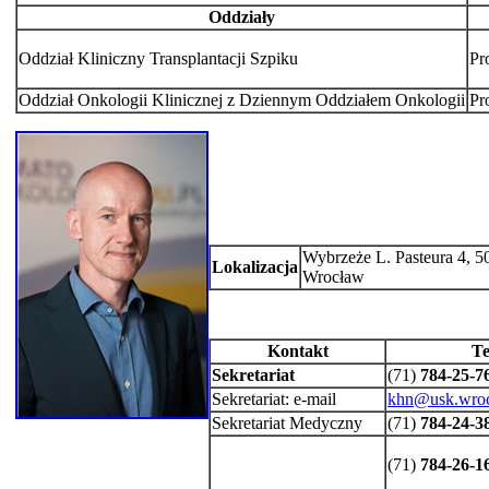
Oddziały
Oddział Kliniczny Transplantacji Szpiku
Pr
Oddział Onkologii Klinicznej z Dziennym Oddziałem Onkologii
Pr
Wybrzeże L. Pasteura 4, 5
Lokalizacja
Wrocław
Kontakt
Te
Sekretariat
(71)
784-25-7
Sekretariat: e-mail
khn@usk.wroc
Sekretariat Medyczny
(71)
784-24-3
(71)
784-26-1