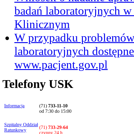
badań laboratoryjnych w
Klinicznym
W przypadku problemów
laboratoryjnych dostępne
www.pacjent.gov.pl
Telefony USK
Informacja
(71)
733-11-10
od 7:30 do 15:00
Szpitalny Oddział
(71)
733-29-64
Ratunkowy
czynny 24 h