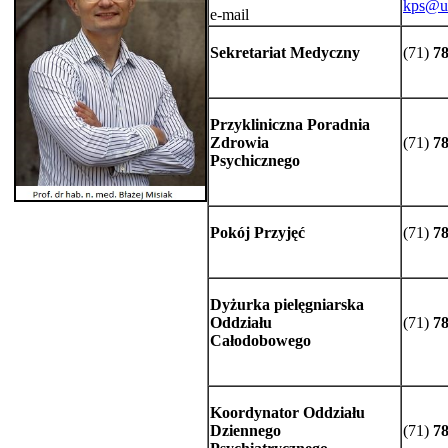
kps@us
e-mail
Sekretariat Medyczny
(71)
78
Przykliniczna Poradnia
Zdrowia
(71)
78
Psychicznego
Pokój Przyjęć
(71)
78
Dyżurka pielęgniarska
Oddziału
(71)
78
Całodobowego
Koordynator Oddziału
Dziennego
(71)
78