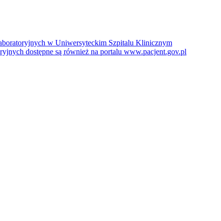
boratoryjnych w Uniwersyteckim Szpitalu Klinicznym
jnych dostępne są również na portalu www.pacjent.gov.pl