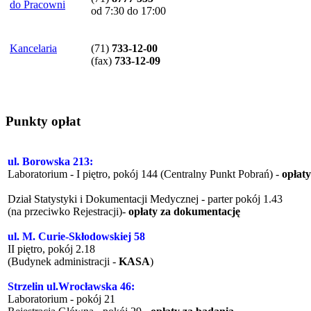
do Pracowni
od 7:30 do 17:00
Kancelaria
(71)
733-12-00
(
fax
)
733-12-09
Punkty opłat
ul. Borowska 213:
Laboratorium - I piętro, pokój 144 (Centralny Punkt Pobrań) -
opłat
Dział Statystyki i Dokumentacji Medycznej - parter pokój 1.43
(na przeciwko Rejestracji)-
opłaty za dokumentację
ul. M. Curie-Skłodowskiej 58
II piętro, pokój 2.18
(Budynek administracji -
KASA
)
Strzelin ul.Wrocławska 46:
Laboratorium - pokój 21