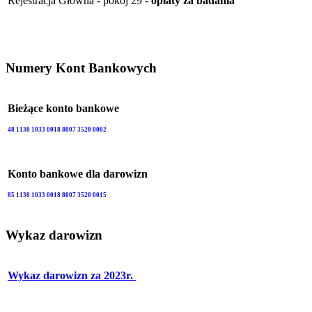
Rejestracja Główna - pokój 29 -
opłaty za badania
Numery Kont Bankowych
Bieżące konto bankowe
48 1130 1033 0018 8007 3520 0002
Konto bankowe dla darowizn
85 1130 1033 0018 8007 3520 0015
Wykaz darowizn
Wykaz darowizn za 2023r.